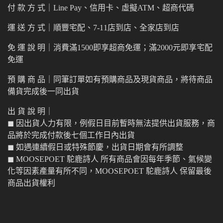
付 款 方 式｜Line Pay、信用卡、虛擬ATM、超商代碼
運 送 方 式｜順豐宅配、7-11店到店、全家店到店
免 運 說 明｜消費滿1500即享超商免運；滿2000元即享宅配
免運
預 購 商 品｜同筆訂單如有預購商品及現貨商品，將待商品
備貨完成後一同出貨
出 貨 說 明｜
◼︎ 因出貨人力有限，例假日目前暫時無法提供出貨服務，商
品將於完成付款後七個工作日內出貨
◼︎ 如遇連續假日或特殊節慶，出貨日期會有所調整
◼︎ MOOSEPOET 駝鹿詩人 所有商品會因每年季節、氣候變
化等因素產量有所不同，MOOSEPOET 駝鹿詩人 保留最後
商品出貨權利