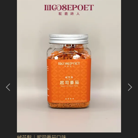
味醬
絨花鬆｜起司番茄口味
絨