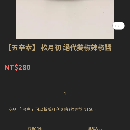
1
/
1
【五辛素】 杦月初 絕代雙椒辣椒醬
NT$280
此商品 「 最高 」可以折抵紅利
0
點 (約等於
NT$0
)
商品介紹
運送方式